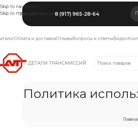
Skip to navigation
Skip to main content
П
8 (917) 965-28-64
Заказать звонок
аталог
Оплата и доставка
Отзывы
Вопросы и ответы
Видео
Кон
ДЕТАЛИ ТРАНСМИССИЙ
Политика использ
Главна