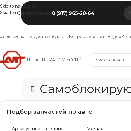
Skip to navigation
Skip to main content
П
8 (917) 965-28-64
Заказать звонок
аталог
Оплата и доставка
Отзывы
Вопросы и ответы
Видео
Кон
ДЕТАЛИ ТРАНСМИССИЙ
Самоблокирую
Подбор запчастей по авто