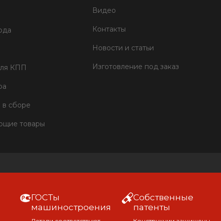
Видео
Контакты
ода
Новости и статьи
Изготовление под заказ
для КПП
ра
 в сборе
ющие товары
ГОСТы
Собственные
машиностроения
патенты
Детали соответствуют
Конструкции защищены