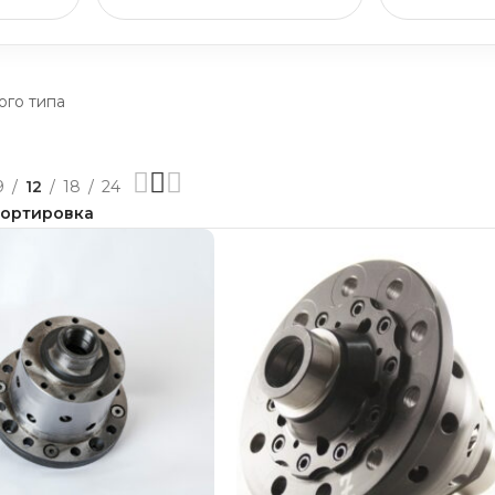
го типа
9
12
18
24