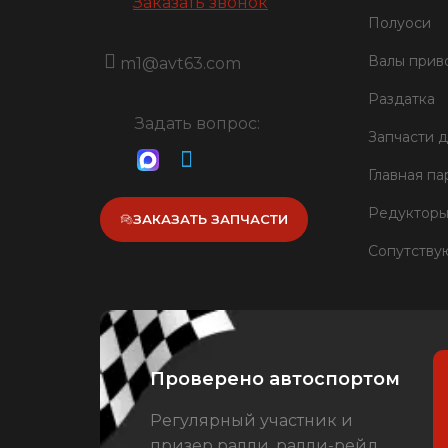
Заказать звонок
Полуоси
Валы прив
m1@avt63.com
Раздатка
Задать вопрос:
Запчасти 
Главная па
Редукторы
ЗАКАЗАТЬ ЗАПЧАСТИ
Сопутству
Проверено автоспортом
Регулярный участник и
призер ралли, ралли-рейд,