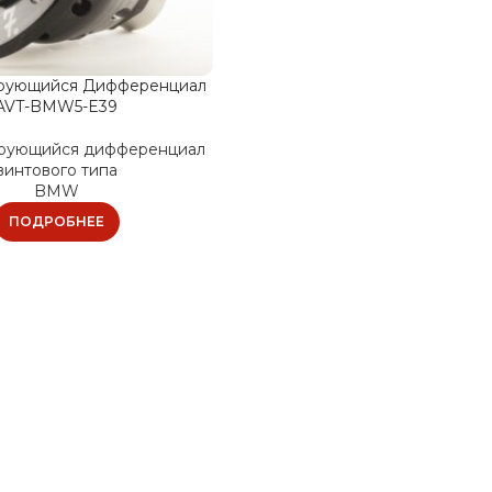
рующийся Дифференциал
AVT-BMW5-E39
рующийся дифференциал
винтового типа
BMW
ПОДРОБНЕЕ