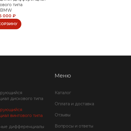
ового типа
BMW
6 000
₽
КОРЗИНУ
Меню
ирующийся
Каталог
иал дискового типа
Оплата и доставка
ирующийся
Отзывы
иал винтового типа
Вопросы и ответы
тные дифференциалы