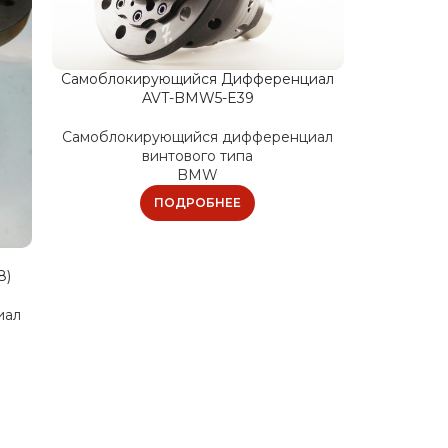
Самоблокирующийся Дифференциал
Самоблок
AVT-BMW5-E39
Самоблокирующийся дифференциал
Самоблок
винтового типа
BMW
ПОДРОБНЕЕ
8)
иал