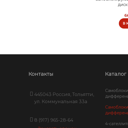
диск
6
В 
Контакты
Каталог
Самоблок
445043 Россия, Тольятти,
дифференц
ул. Коммунальная 33a
Самоблок
дифференц
8 (917) 965-28-64
4-сателли