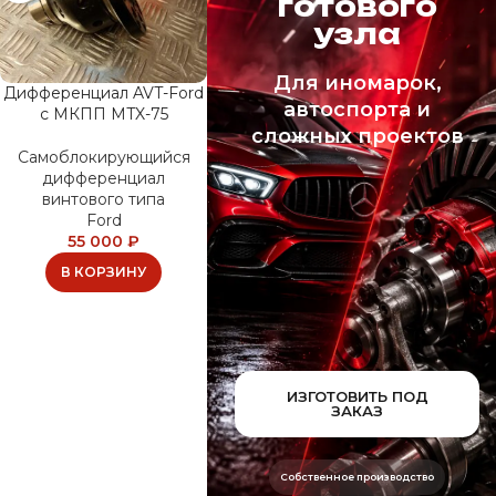
готового
узла
Для иномарок,
Дифференциал AVT-Ford
автоспорта и
c МКПП MTX-75
сложных проектов
Самоблокирующийся
дифференциал
винтового типа
Ford
55 000
₽
В КОРЗИНУ
ИЗГОТОВИТЬ ПОД
ЗАКАЗ
Собственное производство