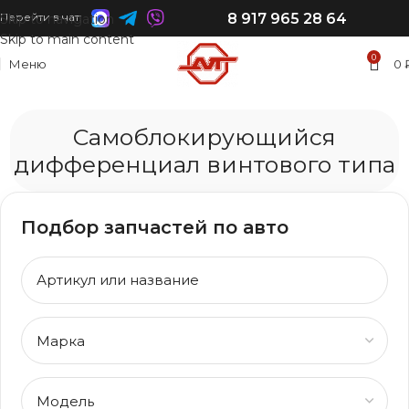
8 917 965 28 64
Перейти в чат:
Skip to navigation
Skip to main content
0
Меню
0
Самоблокирующийся
дифференциал винтового типа
Подбор запчастей по авто