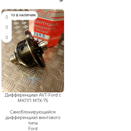
СКОРО В НАЛИЧИИ
Дифференциал AVT-Ford c
МКПП MTX-75
Самоблокирующийся
дифференциал винтового
типа
Ford