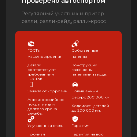
Проверено автоспортом
Регулярный участник и призер
ралли, ралли-рейд, ралли-кросс
ГОСТы
Собственные
машиностроения
патенты
Детали
Конструкции
соответствуют
защищены
требованиям
патентами завода.
ГОСТов.
Защита от коррозии
Повышенный
ресурс 200’000 км
Антикоррозийное
покрытие для
Ходимость деталей -
долгого срока
до 200 000 км.
службы.
Улучшенная сталь
Гарантия
Прочная
Гарантия на всю