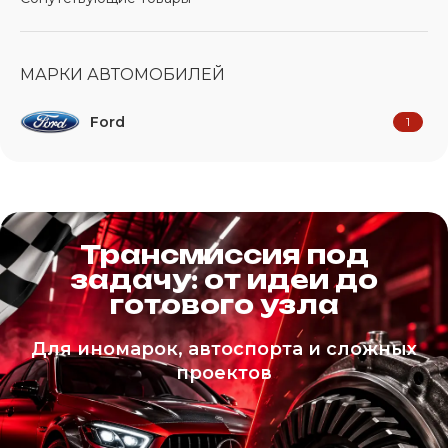
МАРКИ АВТОМОБИЛЕЙ
Ford
1
Трансмиссия под
задачу: от идеи до
готового узла
Для иномарок, автоспорта и сложных
проектов