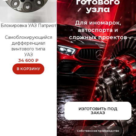
готового
узла
Для иномарок,
Блокировка УАЗ Патриот
автоспорта и
сложных проектов
Самоблокирующийся
дифференциал
винтового типа
УАЗ
34 600
₽
В КОРЗИНУ
ИЗГОТОВИТЬ ПОД
ЗАКАЗ
Собственное производство