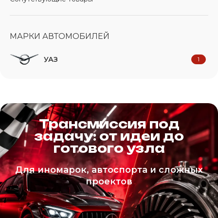
МАРКИ АВТОМОБИЛЕЙ
УАЗ
1
Трансмиссия под
задачу: от идеи до
готового узла
Для иномарок, автоспорта и сложных
проектов