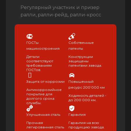
Регулярный участник и призер
ралли, ралли-рейд, ралли-кросс
ГОСТы
Собственные
машиностроения
патенты
Детали
Конструкции
соответствуют
защищены
требованиям
патентами завода.
ГОСТов.
Защита от коррозии
Повышенный
ресурс 200’000 км
Антикоррозийное
покрытие для
Ходимость деталей -
долгого срока
до 200 000 км.
службы.
Улучшенная сталь
Гарантия
Прочная
Гарантия на всю
легированная сталь
продукцию завода.