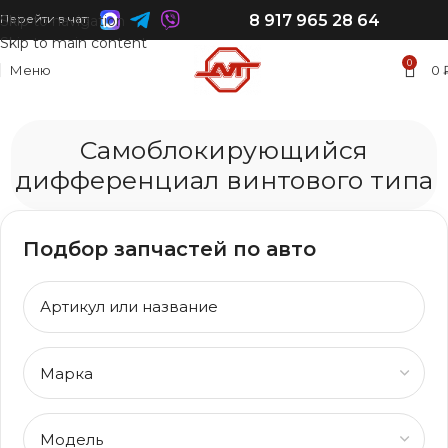
8 917 965 28 64
Перейти в чат:
Skip to navigation
Skip to main content
0
Меню
0
Самоблокирующийся
дифференциал винтового типа
Подбор запчастей по авто