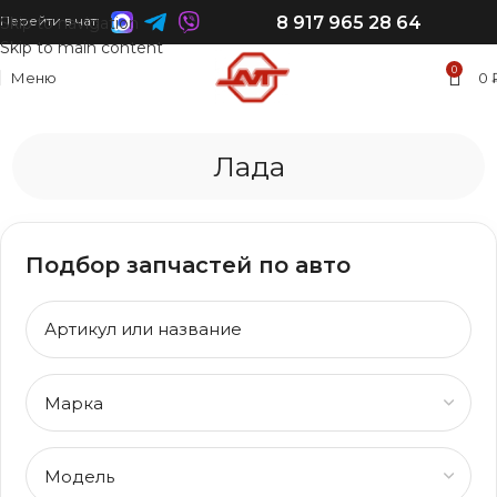
8 917 965 28 64
Перейти в чат:
Skip to navigation
Skip to main content
0
Меню
0
Лада
Подбор запчастей по авто