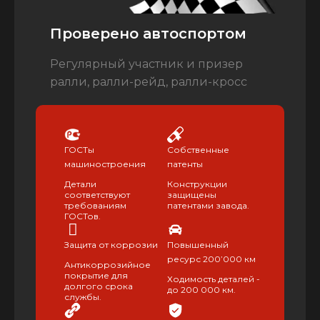
Проверено автоспортом
Регулярный участник и призер
ралли, ралли-рейд, ралли-кросс
ГОСТы
Собственные
машиностроения
патенты
Детали
Конструкции
соответствуют
защищены
требованиям
патентами завода.
ГОСТов.
Защита от коррозии
Повышенный
ресурс 200’000 км
Антикоррозийное
покрытие для
Ходимость деталей -
долгого срока
до 200 000 км.
службы.