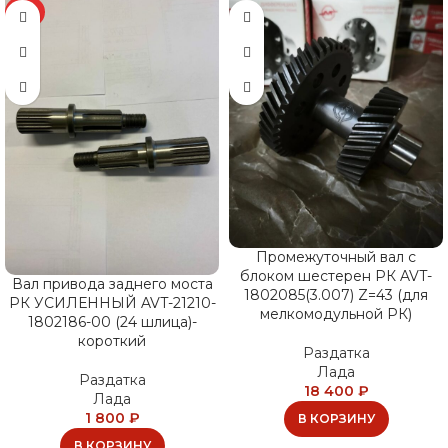
ХИТ
Промежуточный вал с
блоком шестерен РК AVT-
Вал привода заднего моста
1802085(3.007) Z=43 (для
РК УСИЛЕННЫЙ AVT-21210-
мелкомодульной РК)
1802186-00 (24 шлица)-
короткий
Раздатка
Лада
Раздатка
18 400
₽
Лада
1 800
₽
В КОРЗИНУ
В КОРЗИНУ