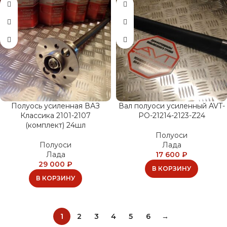
Полуось усиленная ВАЗ
Вал полуоси усиленный AVT-
Классика 2101-2107
PO-21214-2123-Z24
(комплект) 24шл
Полуоси
Полуоси
Лада
Лада
17 600
₽
29 000
₽
В КОРЗИНУ
В КОРЗИНУ
1
2
3
4
5
6
→