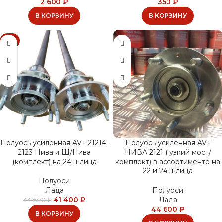
2 600
₽
350
₽
В КОРЗИНУ
В КОРЗИНУ
-7%
Полуось усиленная AVT 21214-
Полуось усиленная AVT
2123 Нива и Ш/Нива
НИВА 2121 ( узкий мост/
(комплект) на 24 шлица
комплект) в ассортименте на
22 и 24 шлица
Полуоси
Лада
Полуоси
41 400
₽
Лада
44 600
₽
44 600
₽
В КОРЗИНУ