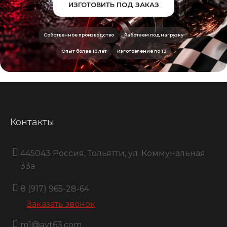
ИЗГОТОВИТЬ ПОД ЗАКАЗ
Собственное производство
Работаем под нагрузку
Опыт более 10 лет
Изготовление по ТЗ
Контакты
445043 Россия, Тольятти, ул. Коммунальная
33a
8 (917) 965-28-64
Заказать звонок
m1@avt63.com