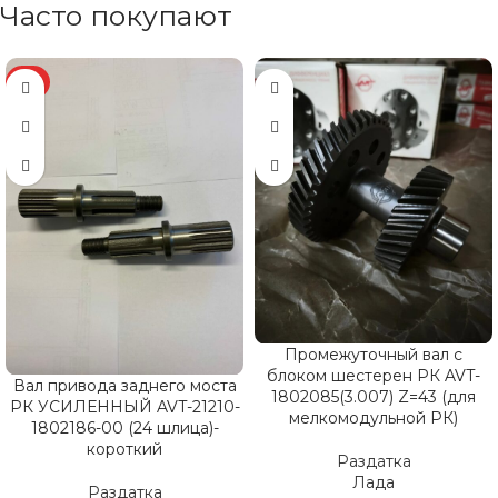
Часто покупают
ХИТ
Промежуточный вал с
блоком шестерен РК AVT-
Вал привода заднего моста
1802085(3.007) Z=43 (для
РК УСИЛЕННЫЙ AVT-21210-
мелкомодульной РК)
1802186-00 (24 шлица)-
короткий
Раздатка
Лада
Раздатка