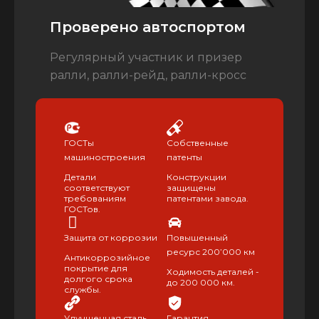
Проверено автоспортом
Регулярный участник и призер
ралли, ралли-рейд, ралли-кросс
ГОСТы
Собственные
машиностроения
патенты
Детали
Конструкции
соответствуют
защищены
требованиям
патентами завода.
ГОСТов.
Защита от коррозии
Повышенный
ресурс 200’000 км
Антикоррозийное
покрытие для
Ходимость деталей -
долгого срока
до 200 000 км.
службы.
Улучшенная сталь
Гарантия