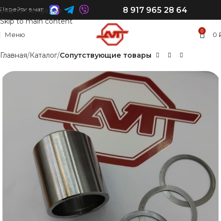
8 917 965 28 64
Перейти в чат:
Skip to navigation
Skip to main content
0
Меню
0
Главная
Каталог
Сопутствующие товары