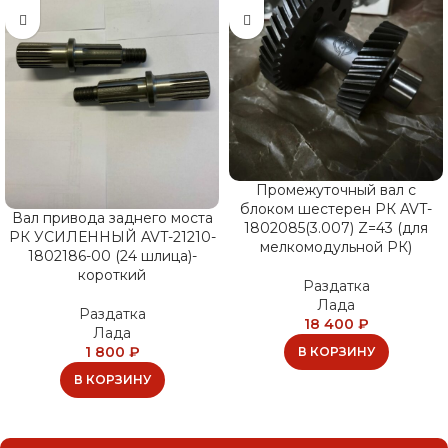
Промежуточный вал с
блоком шестерен РК AVT-
Вал привода заднего моста
1802085(3.007) Z=43 (для
РК УСИЛЕННЫЙ AVT-21210-
мелкомодульной РК)
1802186-00 (24 шлица)-
короткий
Раздатка
Лада
Раздатка
18 400
₽
Лада
1 800
₽
В КОРЗИНУ
В КОРЗИНУ