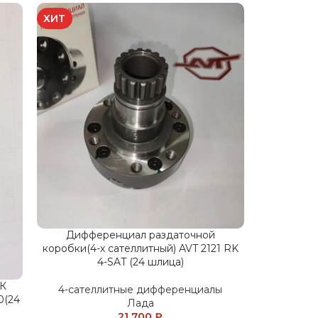
ХИТ
Дифференциал раздаточной
Дифф
коробки(4-х сателлитный) AVT 2121 RK
коробки(4
4-SAT (24 шлица)
РК
4-сателлитные дифференциалы
4-сате
0(24
Лада
21 700
₽