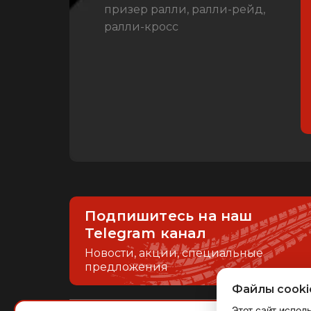
призер ралли, ралли-рейд,
ралли-кросс
Подпишитесь на наш
Telegram канал
Новости, акции, специальные
предложения
Файлы cooki
Этот сайт испол