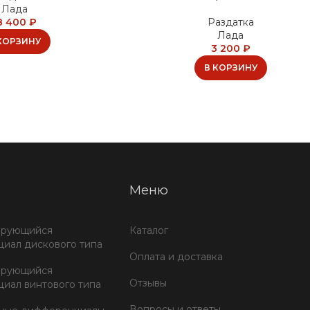
Лада
8 400
₽
Раздатка
Лада
КОРЗИНУ
3 200
₽
В КОРЗИНУ
Меню
ирующийся
Каталог
иал дискового типа
Оплата и доставка
ирующийся
Отзывы
иал винтового типа
Вопросы и ответы