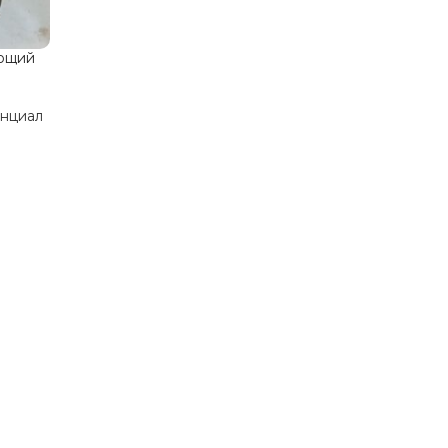
ющий
нциал