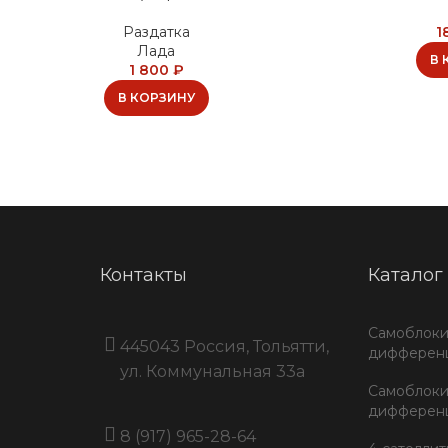
1
Раздатка
Лада
В 
1 800
₽
В КОРЗИНУ
Контакты
Каталог
Самоблок
445043 Россия, Тольятти,
дифференц
ул. Коммунальная 33a
Самоблок
дифференц
8 (917) 965-28-64