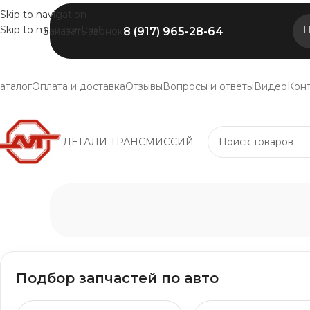
Skip to navigation
Skip to main content
П
8 (917) 965-28-64
Заказать звонок
аталог
Оплата и доставка
Отзывы
Вопросы и ответы
Видео
Кон
ДЕТАЛИ ТРАНСМИССИЙ
Подбор запчастей по авто