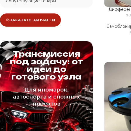
Сопутствующие товары
Дифферен
за
ЗАКАЗАТЬ ЗАПЧАСТИ
Самоблоки
Трансмиссия
под задачу: от
идеи до
готового узла
Для иномарок,
автоспорта и сложных
проектов