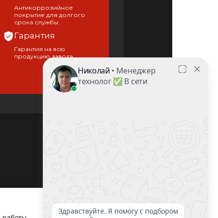
Антикоррозийное
покрытие для долгого
срока службы.
Гарантия
Гарантия на всю
продукцию завода.
Вернуться
наверх
×
я работы