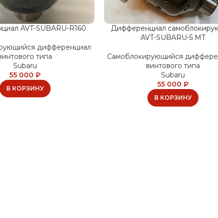
циал AVT-SUBARU-R160
Дифференциал самоблокиру
AVT-SUBARU-5 МT
рующийся дифференциал
винтового типа
Самоблокирующийся диффере
Subaru
винтового типа
55 000
₽
Subaru
55 000
₽
В КОРЗИНУ
В КОРЗИНУ