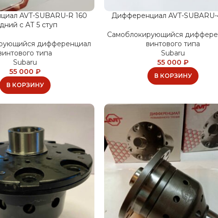
циал AVT-SUBARU-R 160
Дифференциал AVT-SUBARU-
дний с АТ 5 ступ
Самоблокирующийся диффере
рующийся дифференциал
винтового типа
винтового типа
Subaru
Subaru
55 000
₽
55 000
₽
В КОРЗИНУ
В КОРЗИНУ