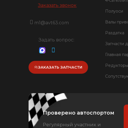
4-сателли
Заказать звонок
Полуоси
Валы прив
m1@avt63.com
Раздатка
Задать вопрос:
Запчасти 
Главная па
Редукторы
ЗАКАЗАТЬ ЗАПЧАСТИ
Сопутству
Проверено автоспортом
Регулярный участник и