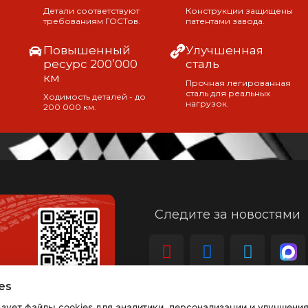
Детали соответствуют
Конструкции защищены
требованиям ГОСТов.
патентами завода.
Повышенный
Улучшенная
ресурс 200’000
сталь
км
Прочная легированная
сталь для реальных
Ходимость деталей - до
нагрузок.
200 000 км.
Следите за новостями
es
ьзует файлы cookies для аналитики, персонализации и улучшени