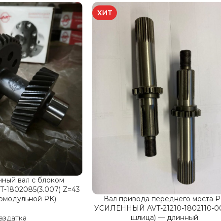
ХИТ
ный вал с блоком
T-1802085(3.007) Z=43
комодульной РК)
Вал привода переднего моста 
УСИЛЕННЫЙ AVT-21210-1802110-0
шлица) — длинный
аздатка