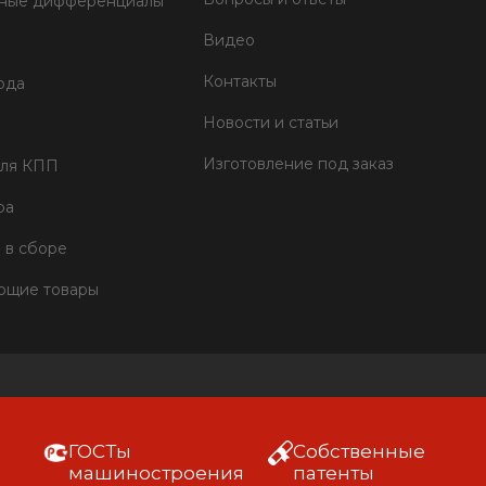
тные дифференциалы
Видео
Контакты
ода
Новости и статьи
Изготовление под заказ
для КПП
ра
 в сборе
ющие товары
ГОСТы
Собственные
машиностроения
патенты