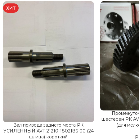
ХИТ
Промежуточ
шестерен РК AV
(для мел
Вал привода заднего моста РК
УСИЛЕННЫЙ AVT-21210-1802186-00 (24
шлица)-короткий
Р