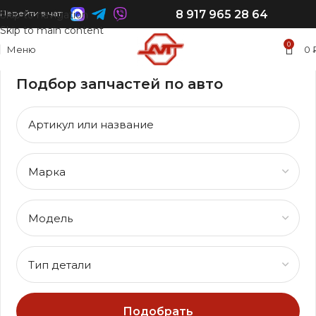
8 917 965 28 64
Перейти в чат:
Skip to navigation
Skip to main content
0
Меню
0
Подбор запчастей по авто
Подобрать