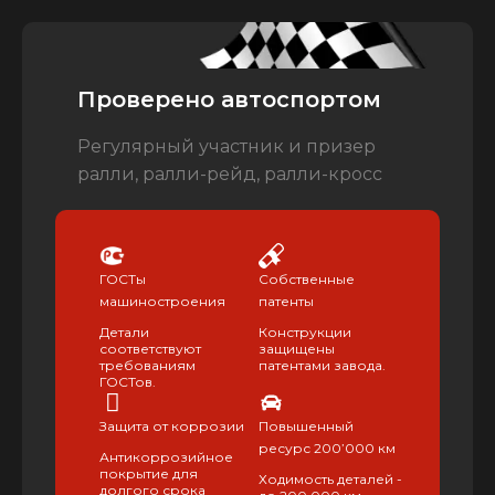
Проверено автоспортом
Регулярный участник и призер
ралли, ралли-рейд, ралли-кросс
ГОСТы
Собственные
машиностроения
патенты
Детали
Конструкции
соответствуют
защищены
требованиям
патентами завода.
ГОСТов.
Защита от коррозии
Повышенный
ресурс 200’000 км
Антикоррозийное
покрытие для
Ходимость деталей -
долгого срока