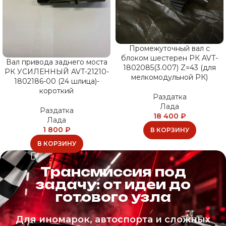
Промежуточный вал с
блоком шестерен РК AVT-
Вал привода заднего моста
1802085(3.007) Z=43 (для
РК УСИЛЕННЫЙ AVT-21210-
мелкомодульной РК)
1802186-00 (24 шлица)-
короткий
Раздатка
Лада
Раздатка
18 400
₽
Лада
1 800
₽
В КОРЗИНУ
В КОРЗИНУ
Трансмиссия под
задачу: от идеи до
готового узла
Для иномарок, автоспорта и сложных