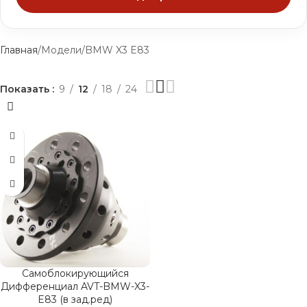
Главная
Модели
BMW X3 E83
Показать
9
12
18
24
Самоблокирующийся
Дифференциал AVT-BMW-X3-
E83 (в зад.ред)