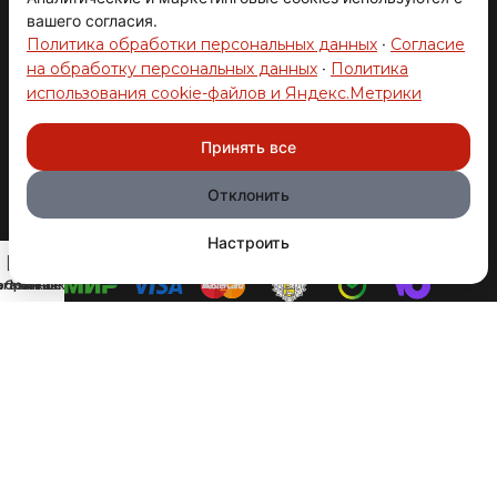
вашего согласия.
Политика обработки персональных данных
·
Согласие
на обработку персональных данных
·
Политика
Вернуться
использования cookie-файлов и Яндекс.Метрики
Товар в наличии!
наверх
Все подробности у менеджера
Принять все
© 2008-2026 АВТОГРАД ТЕХНОЛОДЖИ
Отклонить
Производство и продажа автозапчастей.
ОГРНИП 317631300093272
Настроить
0
агазин
збранное
Мой аккаунт
Заказ
Политика конфиденциальности
Политика использования cookie файлов
Согласие на обработку данных