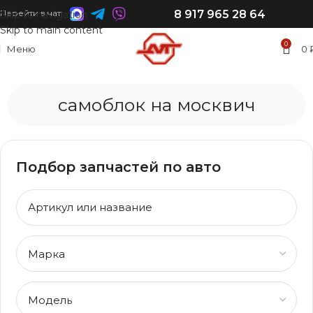
8 917 965 28 64
Перейти в чат:
Skip to navigation
Skip to main content
0
Меню
0
самоблок на москвич
Подбор запчастей по авто