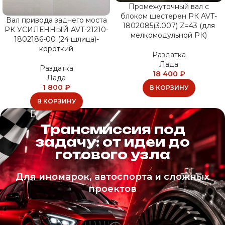
Промежуточный вал с
блоком шестерен РК AVT-
Вал привода заднего моста
1802085(3.007) Z=43 (для
РК УСИЛЕННЫЙ AVT-21210-
мелкомодульной РК)
1802186-00 (24 шлица)-
короткий
Раздатка
Лада
Раздатка
18 400
₽
Лада
1 800
₽
В КОРЗИНУ
В КОРЗИНУ
Трансмиссия под
задачу: от идеи до
готового узла
Для иномарок, автоспорта и сложных
проектов