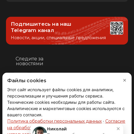
Подпишитесь на наш
Telegram канал
Новости, акции, специальные предложения
Следите за
новостями
×
Файлы cookies
Этот сайт использует файлы cookies для аналитики,
Вернуться
персонализации и улучшения работы сервиса.
наверх
Технические cookies необходимы для работы сайта.
Аналитические и маркетинговые cookies используются с
вашего согласия.
© 2008-2026 АВТОГРАД ТЕХНОЛОДЖИ
Политика обработки персональных данных
·
Согласие
Производство и продажа автозапчастей.
×
на обработку персональных данных
·
Политика
Николай
ОГРНИП 317631300093272