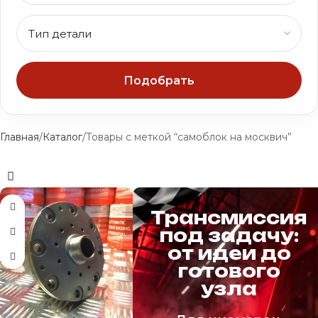
Подобрать
Главная
Каталог
Товары с меткой “самоблок на москвич”
Трансмиссия
под задачу:
от идеи до
готового
узла