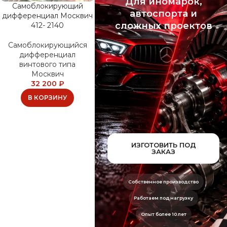
Для иномарок,
Самоблокирующий
автоспорта и
дифференциал Москвич
сложных проектов
412- 2140
Самоблокирующийся
дифференциал
винтового типа
Москвич
32 200
₽
В КОРЗИНУ
ИЗГОТОВИТЬ ПОД
ЗАКАЗ
Собственное производство
Работаем под нагрузку
Опыт более 10 лет