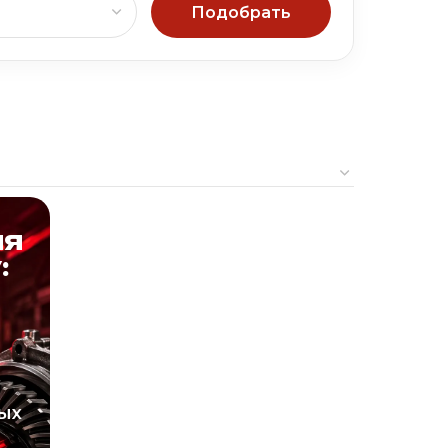
Подобрать
ия
:
ых