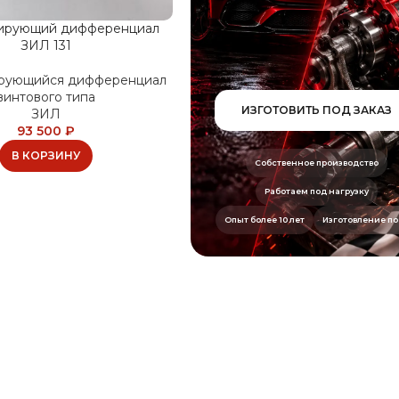
ирующий дифференциал
ЗИЛ 131
рующийся дифференциал
винтового типа
ИЗГОТОВИТЬ ПОД ЗАКАЗ
ЗИЛ
93 500
₽
В КОРЗИНУ
Собственное производство
Работаем под нагрузку
Опыт более 10 лет
Изготовление по