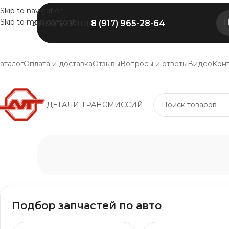
Skip to navigation
Skip to main content
П
8 (917) 965-28-64
Заказать звонок
аталог
Оплата и доставка
Отзывы
Вопросы и ответы
Видео
Кон
ДЕТАЛИ ТРАНСМИССИЙ
Подбор запчастей по авто