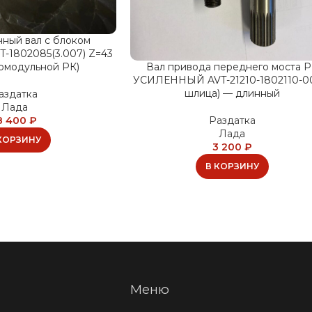
ный вал с блоком
T-1802085(3.007) Z=43
комодульной РК)
Вал привода переднего моста 
УСИЛЕННЫЙ AVT-21210-1802110-0
шлица) — длинный
аздатка
Лада
8 400
₽
Раздатка
Лада
КОРЗИНУ
3 200
₽
В КОРЗИНУ
Меню