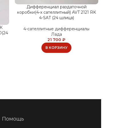
Дифференциал раздаточной
Дифф
коробки(4-х сателлитный) AVT 2121 RK
коробки(4
4-SAT (24 шлица)
РК
4-сателлитные дифференциалы
4-сате
0(24
Лада
21 700
₽
В КОРЗИНУ
Помощь