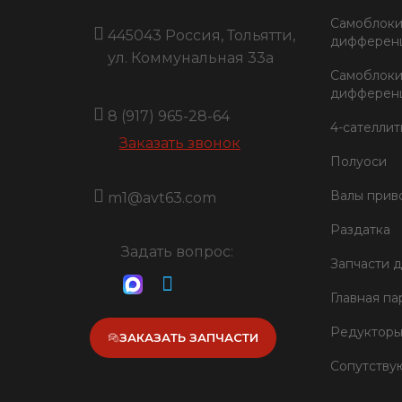
Самоблок
445043 Россия, Тольятти,
дифференц
ул. Коммунальная 33a
Самоблок
дифференц
8 (917) 965-28-64
4-сателли
Заказать звонок
Полуоси
Валы прив
m1@avt63.com
Раздатка
Задать вопрос:
Запчасти 
Главная па
Редукторы
ЗАКАЗАТЬ ЗАПЧАСТИ
Сопутству