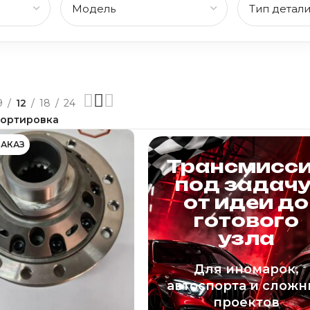
9
12
18
24
ЗАКАЗ
Трансмисс
под задачу
от идеи до
готового
узла
Для иномарок,
автоспорта и сложн
проектов