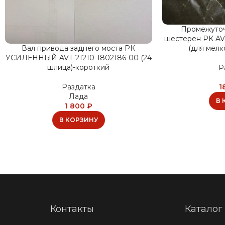
Промежуточ
шестерен РК AV
(для мел
Вал привода заднего моста РК
УСИЛЕННЫЙ AVT-21210-1802186-00 (24
шлица)-короткий
Р
1
Раздатка
Лада
В 
1 800
₽
В КОРЗИНУ
Контакты
Каталог