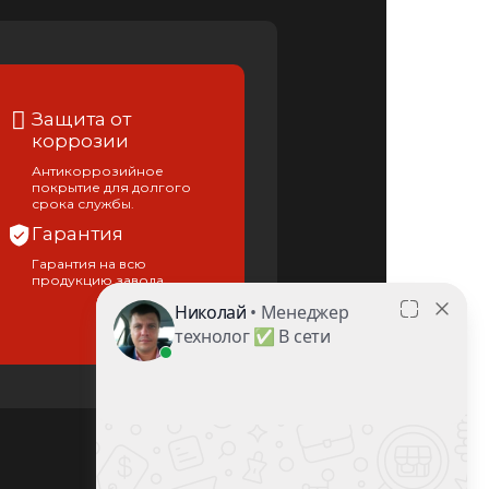
Защита от
коррозии
Антикоррозийное
покрытие для долгого
срока службы.
Гарантия
Гарантия на всю
продукцию завода.