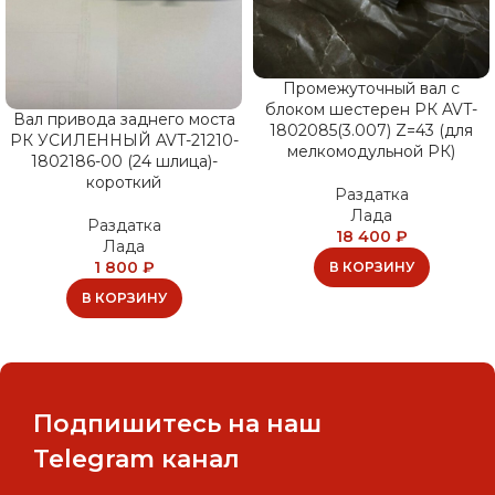
Промежуточный вал с
блоком шестерен РК AVT-
Вал привода заднего моста
1802085(3.007) Z=43 (для
РК УСИЛЕННЫЙ AVT-21210-
мелкомодульной РК)
1802186-00 (24 шлица)-
короткий
Раздатка
Лада
Раздатка
18 400
₽
Лада
1 800
₽
В КОРЗИНУ
В КОРЗИНУ
Подпишитесь на наш
Telegram канал