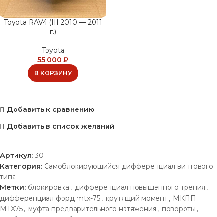
Toyota RAV4 (III 2010 — 2011
г.)
Toyota
55 000
₽
В КОРЗИНУ
Добавить к сравнению
Добавить в список желаний
Артикул:
30
Категория:
Самоблокирующийся дифференциал винтового
типа
Метки:
блокировка
,
дифференциал повышенного трения
,
дифференциал форд mtx-75
,
крутящий момент
,
МКПП
MTX75
,
муфта предварительного натяжения
,
повороты
,