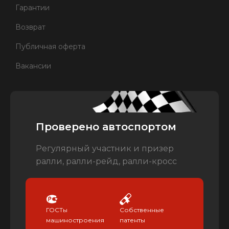
Гарантии
Возврат
Публичная оферта
Вакансии
Проверено автоспортом
Регулярный участник и призер
ралли, ралли-рейд, ралли-кросс
ГОСТы
Собственные
машиностроения
патенты