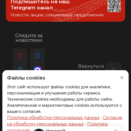
Подпишитесь на наш
Telegram канал
Новости, акции, специальные предложения
Следите за
новостями
Вернуться
наверх
×
Файлы cookies
Этот сайт использует файлы cookies для аналитики,
персонализации и улучшения работы сервиса.
© 2008-2026 АВТОГРАД ТЕХНОЛОДЖИ
Технические cookies необходимы для работы сайта.
Производство и продажа автозапчастей.
ОГРНИП 317631300093272
Аналитические и маркетинговые cookies используются с
вашего согласия.
Политика обработки персональных данных
·
Согласие
на обработку персональных данных
·
Политика
×
использования cookie-файлов и Яндекс.Метрики
Николай