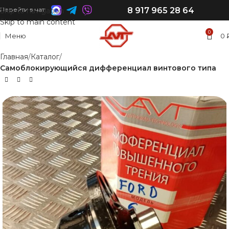
8 917 965 28 64
Перейти в чат:
Skip to navigation
СКОРО В НАЛИЧИИ
Skip to main content
0
Меню
0
Главная
Каталог
Самоблокирующийся дифференциал винтового типа