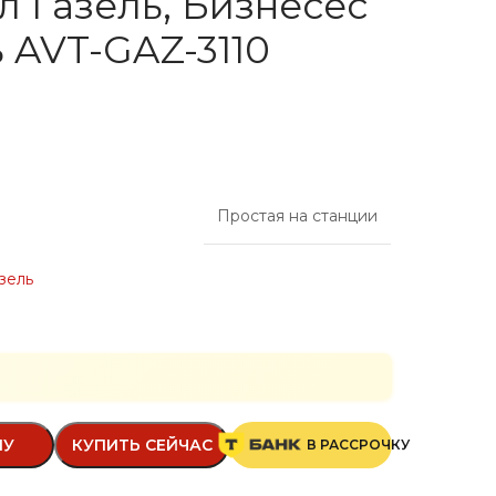
 Газель, Бизнесес
ь AVT-GAZ-3110
Простая на станции
зель
НУ
КУПИТЬ СЕЙЧАС
В РАССРОЧКУ