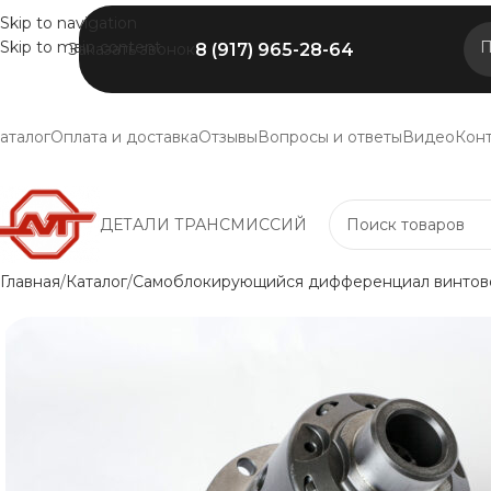
Skip to navigation
Skip to main content
П
8 (917) 965-28-64
Заказать звонок
аталог
Оплата и доставка
Отзывы
Вопросы и ответы
Видео
Кон
ДЕТАЛИ ТРАНСМИССИЙ
Главная
Каталог
Самоблокирующийся дифференциал винтово