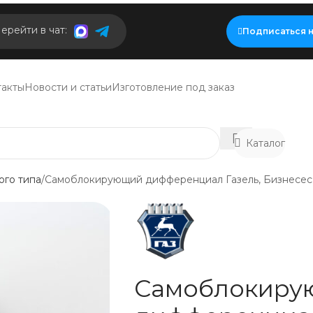
ерейти в чат:
Подписаться н
такты
Новости и статьи
Изготовление под заказ
Каталог
го типа
Самоблокирующий дифференциал Газель, Бизнесес ,
Самоблокиру