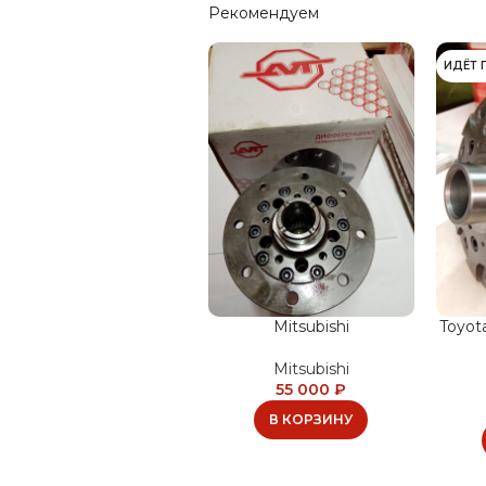
Рекомендуем
ИДЁТ 
Mitsubishi
Toyot
Mitsubishi
55 000
₽
В КОРЗИНУ