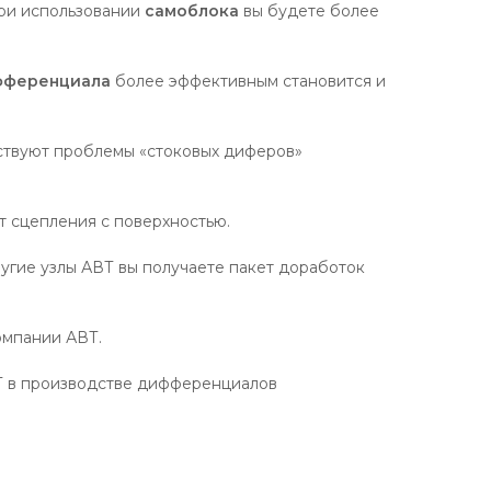
ри использовании
самоблока
вы будете более
фференциала
более эффективным становится и
ствуют проблемы «стоковых диферов»
т сцепления с поверхностью.
ругие узлы АВТ вы получаете пакет доработок
омпании АВТ.
Т в производстве дифференциалов