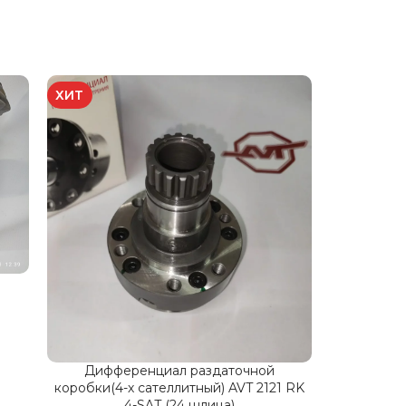
ХИТ
ХИТ
Свободный
дифферен
Классика
Самоблок
Дифференциал раздаточной
коробки(4-х сателлитный) AVT 2121 RK
4-SAT (24 шлица)