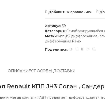
Добавить к сравнению
До
Артикул:
39
Категория:
Самоблокирующийся д
Метки:
кпп jh3 дифференциал
,
са
дифференциал Рено
Поделиться:
ОПИСАНИЕ
СПОСОБЫ ДОСТАВКИ
enault КПП JH3 Логан , Сандеро
еник и Меган
компания АВТ предлагает дифференциал винто