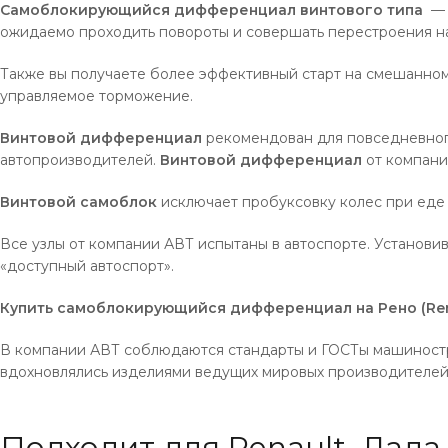
Самоблокирующийся дифференциал винтового типа
— н
ожидаемо проходить повороты и совершать перестроения на
Также вы получаете более эффективный старт на смешанном 
управляемое торможение.
Винтовой дифференциал
рекомендован для повседневног
автопроизводителей.
Винтовой дифференциал
от компани
Винтовой самоблок
исключает пробуксовку колес при еде 
Все узлы от компании АВТ испытаны в автоспорте. Установи
«доступный автоспорт».
Купить самоблокирующийся дифференциал на Рено (Renau
В компании АВТ соблюдаются стандарты и ГОСТы машиност
вдохновлялись изделиями ведущих мировых производителей: 
Подходит для Renault, Лада