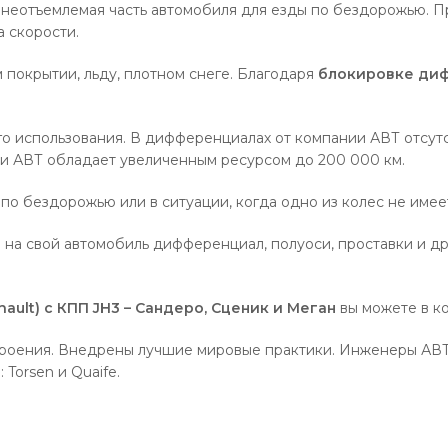
еотъемлемая часть автомобиля для езды по бездорожью. П
 скорости.
покрытии, льду, плотном снеге. Благодаря
блокировке ди
о использования. В дифференциалах от компании АВТ отсут
и АВТ обладает увеличенным ресурсом до 200 000 км.
по бездорожью или в ситуации, когда одно из колес не имее
в на свой автомобиль дифференциал, полуоси, проставки и д
lt) с КПП JH3 – Сандеро, Сценик и Меган
вы можете в к
роения. Внедрены лучшие мировые практики. Инженеры АВ
Torsen и Quaife.