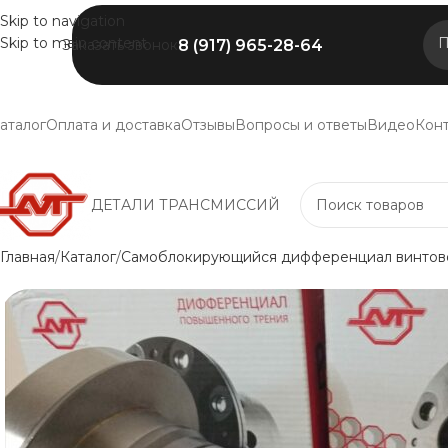
Skip to navigation
Skip to main content
П
8 (917) 965-28-64
Заказать звонок
аталог
Оплата и доставка
Отзывы
Вопросы и ответы
Видео
Кон
ДЕТАЛИ ТРАНСМИССИЙ
Главная
Каталог
Самоблокирующийся дифференциал винтово