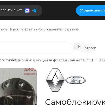
ерейти в чат:
Подписаться н
такты
Новости и статьи
Изготовление под заказ
Каталог
го типа
Самоблокирующий дифференциал Renault КПП JH3 
Самоблокиру