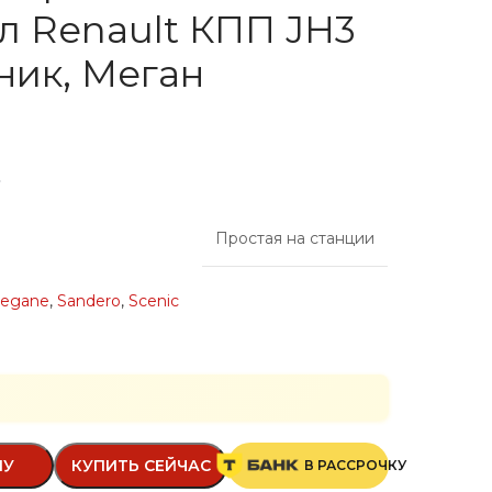
 Renault КПП JH3
ник, Меган
Простая на станции
egane
,
Sandero
,
Scenic
НУ
КУПИТЬ СЕЙЧАС
В РАССРОЧКУ