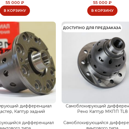
55 000
₽
55 000
₽
В КОРЗИНУ
В КОРЗИНУ
ДОСТУПНО ДЛЯ ПРЕДЗАКАЗА
ирующий дифференциал
Самоблокирующий дифферен
астер, Каптур задний
Рено Каптур МКПП TL8
рующийся дифференциал
Самоблокирующийся диффере
винтового типа
винтового типа