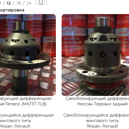
9
12
18
24
ирующий дифференциал
Самоблокирующий дифферен
sanTerrano (МКПП TL8)
Ниссан Террано задний
рующийся дифференциал
Самоблокирующийся диффере
винтового типа
винтового типа
Nissan
,
Renault
Nissan
,
Renault