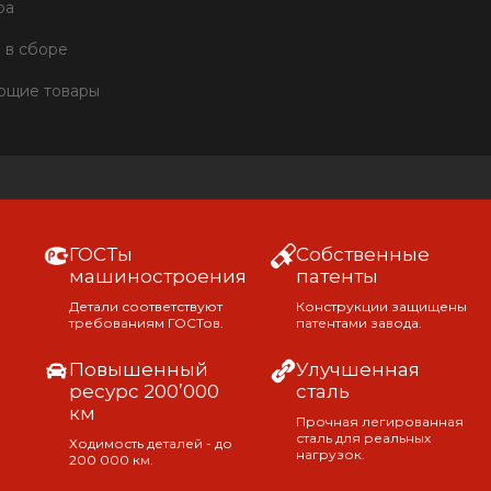
ра
 в сборе
ющие товары
ГОСТы
Собственные
машиностроения
патенты
Детали соответствуют
Конструкции защищены
требованиям ГОСТов.
патентами завода.
Повышенный
Улучшенная
ресурс 200’000
сталь
км
Прочная легированная
сталь для реальных
Ходимость деталей - до
нагрузок.
200 000 км.