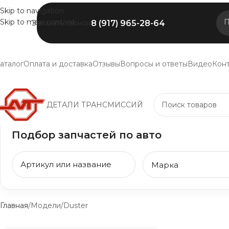
Skip to navigation
Skip to main content
П
8 (917) 965-28-64
Заказать звонок
аталог
Оплата и доставка
Отзывы
Вопросы и ответы
Видео
Кон
ДЕТАЛИ ТРАНСМИССИЙ
Подбор запчастей по авто
Главная
Модели
Duster