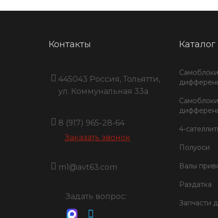
Контакты
Каталог
Самоблок
445043 Россия, Тольятти,
дифференц
ул. Коммунальная 33a
Самоблок
дифференц
8 (917) 965-28-64
4-сателли
Заказать звонок
Полуоси
Валы прив
m1@avt63.com
Раздатка
Задать вопрос:
Запчасти 