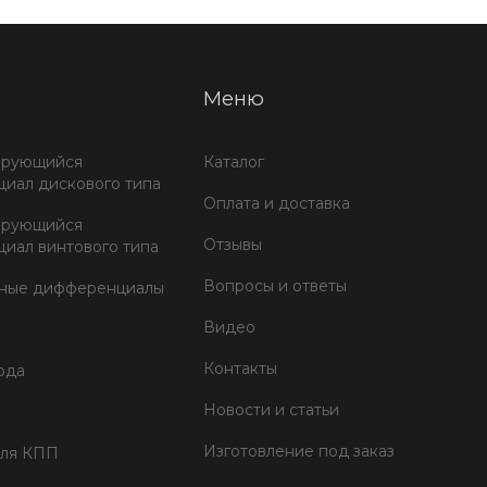
Меню
ирующийся
Каталог
иал дискового типа
Оплата и доставка
ирующийся
Отзывы
иал винтового типа
Вопросы и ответы
тные дифференциалы
Видео
Контакты
ода
Новости и статьи
Изготовление под заказ
для КПП