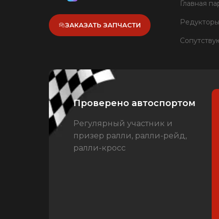
Главная па
Редукторы
ЗАКАЗАТЬ ЗАПЧАСТИ
Сопутству
Проверено автоспортом
Регулярный участник и
призер ралли, ралли-рейд,
ралли-кросс