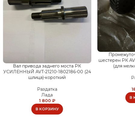
Промежуточ
шестерен РК AV
(для мел
Вал привода заднего моста РК
УСИЛЕННЫЙ AVT-21210-1802186-00 (24
шлица)-короткий
Р
1
Раздатка
Лада
В 
1 800
₽
В КОРЗИНУ