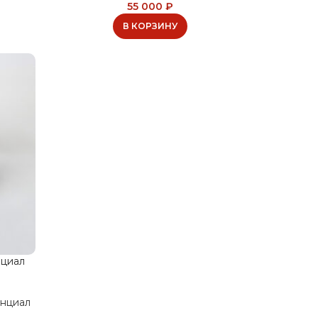
55 000
₽
В КОРЗИНУ
циал
нциал