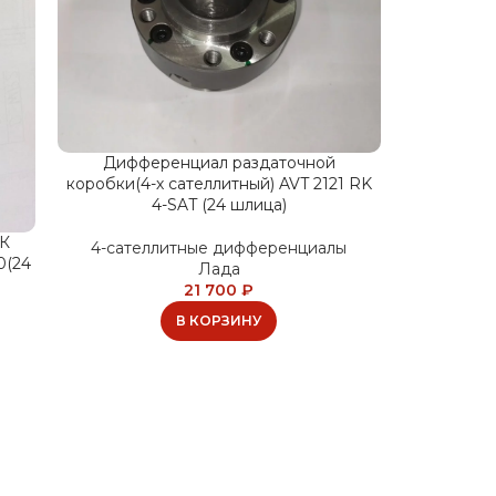
Дифференциал раздаточной
Дифф
коробки(4-х сателлитный) AVT 2121 RK
коробки(4
4-SAT (24 шлица)
РК
4-сателлитные дифференциалы
4-сате
0(24
Лада
21 700
₽
В КОРЗИНУ