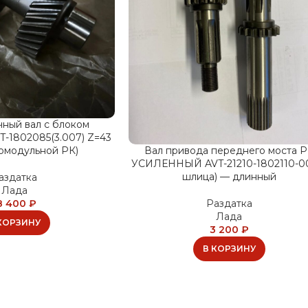
ный вал с блоком
T-1802085(3.007) Z=43
комодульной РК)
Вал привода переднего моста 
УСИЛЕННЫЙ AVT-21210-1802110-0
шлица) — длинный
аздатка
Лада
8 400
₽
Раздатка
Лада
КОРЗИНУ
3 200
₽
В КОРЗИНУ