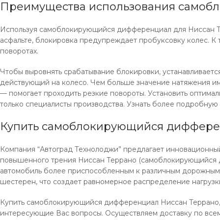
Преимущества использования самоб
Используя самоблокирующийся дифференциал для Ниссан Тер
асфальте, блокировка предупреждает пробуксовку колес. К
поворотах.
Чтобы выровнять срабатывание блокировки, устанавливает
действующий на колесо. Чем больше значение натяжения и
— помогает проходить резкие повороты. Установить оптим
только специалисты производства. Узнать более подробную
Купить самоблокирующийся диффере
Компания “Автоград Технолоджи” предлагает инновационный
повышенного трения Ниссан Террано (самоблокирующийся д
автомобиль более приспособленным к различным дорожным у
шестерен, что создает равномерное распределение нагрузки
Купить самоблокирующийся дифференциал Ниссан Террано, м
интересующие Вас вопросы. Осуществляем доставку по всем