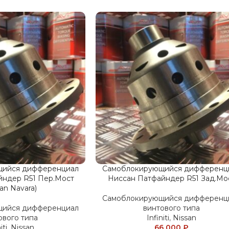
щийся дифференциал
Самоблокирующийся дифференц
йндер R51 Пер.Мост
Ниссан Патфайндер R51 Зад.Мо
san Navara)
Самоблокирующийся дифференц
щийся дифференциал
винтового типа
ового типа
Infiniti
,
Nissan
iti
,
Nissan
66 000
₽