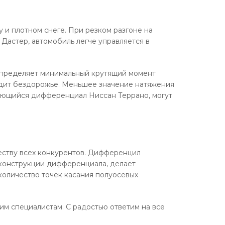
и плотном снеге. При резком разгоне на
Дастер, автомобиль легче управляется в
 определяет минимальный крутящий момент
одит бездорожье. Меньшее значение натяжения
рующийся дифференциал Ниссан Террано, могут
еству всех конкурентов. Дифференцил
 конструкции дифференциала, делает
количество точек касания полуосевых
м специалистам. С радостью ответим на все