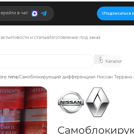
ерейти в чат:
Подписаться н
такты
Новости и статьи
Изготовление под заказ
Каталог
го типа
Самоблокирующий дифференциал Ниссан Террано 
Самоблокиру