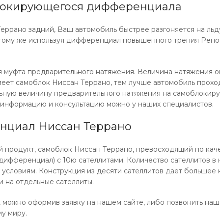
локирующегося дифференциала
рано задний, Ваш автомобиль быстрее разгоняется на льду 
 тому же используя дифференциал повышенного трения Рено 
ся муфта предварительного натяжения. Величина натяжения
меет самоблок Ниссан Террано, тем лучше автомобиль прох
альную величину предварительного натяжения на самоблоки
 информацию и консультацию можно у наших специалистов.
нциал Ниссан Террано
 продукт, самоблок Ниссан Террано, превосходящий по кач
ифференциал) с 10ю сателлитами. Количество сателлитов в
словиям. Конструкция из десяти сателлитов дает большее 
 на отдельные сателлиты.
ожно оформив заявку на нашем сайте, либо позвонить наши
у миру.