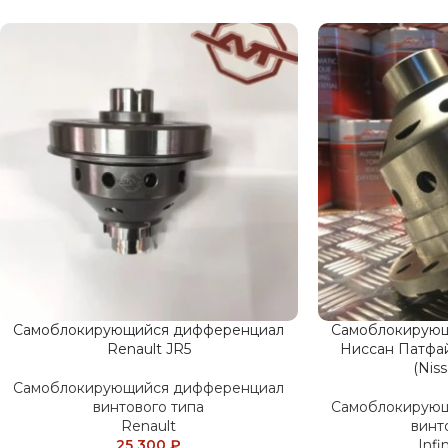
Самоблокирующийся дифференциал
Самоблокирую
Renault JR5
Ниссан Патфа
(Nis
Самоблокирующийся дифференциал
винтового типа
Самоблокирую
Renault
винт
25 300
₽
Infin