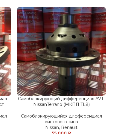
иал
Самоблокирующий дифференциал AVT-
ст
NissanTerrano (МКПП TL8)
иал
Самоблокирующийся дифференциал
винтового типа
Nissan
,
Renault
55 000
₽