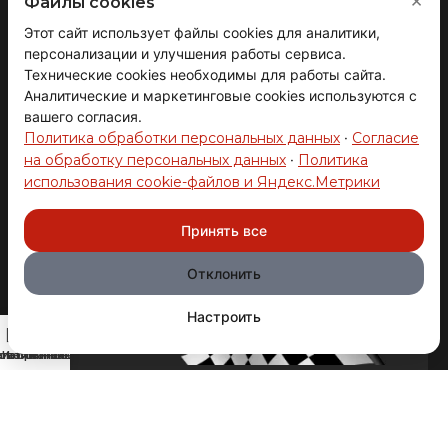
×
Файлы cookies
Помощь
Этот сайт использует файлы cookies для аналитики,
персонализации и улучшения работы сервиса.
Технические cookies необходимы для работы сайта.
Мои заказы
Аналитические и маркетинговые cookies используются с
вашего согласия.
Как оформить заказ
Политика обработки персональных данных
·
Согласие
на обработку персональных данных
·
Политика
Гарантии
использования cookie-файлов и Яндекс.Метрики
Товар в наличии!
Возврат
Все подробности у менеджера
Принять все
Публичная оферта
Отклонить
Вакансии
Настроить
0
овая панель
агазин
Избранное
Мой аккаунт
Заказ
Проверено автоспортом
Регулярный участник и призер