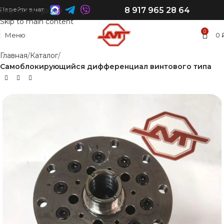
8 917 965 28 64
Перейти в чат:
Skip to navigation
Skip to main content
0
Меню
0
Главная
Каталог
Самоблокирующийся дифференциал винтового типа