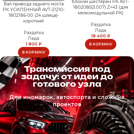
блоком шестерен РК AVT-
Вал привода заднего моста
1802085(3.007) Z=43 (для
РК УСИЛЕННЫЙ AVT-21210-
мелкомодульной РК)
1802186-00 (24 шлица)-
короткий
Раздатка
Лада
Раздатка
18 400
₽
Лада
1 800
₽
В КОРЗИНУ
В КОРЗИНУ
Трансмиссия под
задачу: от идеи до
готового узла
Для иномарок, автоспорта и сложных
проектов