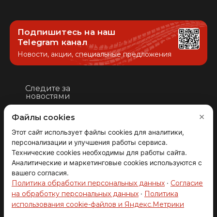
Подпишитесь на наш
Telegram канал
Новости, акции, специальные предложения
Следите за
новостями
×
Файлы cookies
Этот сайт использует файлы cookies для аналитики,
Вернуться
персонализации и улучшения работы сервиса.
наверх
Технические cookies необходимы для работы сайта.
Аналитические и маркетинговые cookies используются с
вашего согласия.
Политика обработки персональных данных
·
Согласие
© 2008-2026 АВТОГРАД ТЕХНОЛОДЖИ
на обработку персональных данных
·
Политика
Производство и продажа автозапчастей.
ОГРНИП 317631300093272
использования cookie-файлов и Яндекс.Метрики
Товар в наличии!