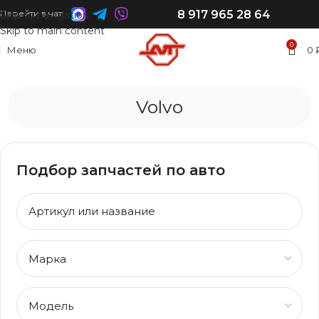
8 917 965 28 64
Перейти в чат:
Skip to navigation
Skip to main content
0
Меню
0
Volvo
Подбор запчастей по авто